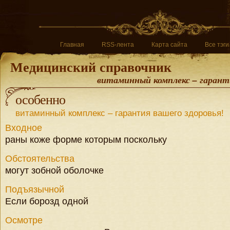
Главная
RSS-лента
Карта сайта
Все тэги
Медицинский справочник
витаминный комплекс – гаранти
особенно
витаминный комплекс – гарантия вашего здоровья!
Входное
раны коже форме которым поскольку
Обстоятельства
могут зобной оболочке
Подъязычной
Если борозд одной
Осмотре