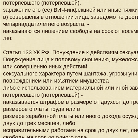
потерпевшего (потерпевшей),
заражение его (ее) ВИЧ-инфекцией или иные тяжки
в) совершены в отношении лица, заведомо не дост
четырнадцатилетнего возраста, -
наказываются лишением свободы на срок от восьм
лет.
Статья 133 УК РФ. Понуждение к действиям сексуа
Понуждение лица к половому сношению, мужеложст
или совершению иных действий
сексуального характера путем шантажа, угрозы ун
повреждением или изъятием имущества
либо с использованием материальной или иной за
потерпевшего (потерпевшей) -
наказывается штрафом в размере от двухсот до т
размеров оплаты труда или в
размере заработной платы или иного дохода осужд
двух до трех месяцев, либо
исправительными работами на срок до двух лет, л
свободы на срок до одного года.