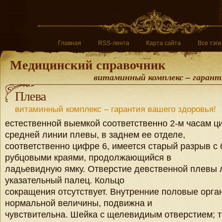
Главная
RSS-лента
Карта сайта
Все тэги
Медицинский справочник
витаминный комплекс – гаранти
Плева
витаминный комплекс – гарантия вашего здоровья!
естественной выемкой соответственно 2-м часам ц
средней линии плевы, в заднем ее отделе,
соответственно цифре 6, имеется старый разрыв с
рубцовыми краями, продолжающийся в
ладьевидную ямку. Отверстие девственной плевы л
указательный палец. Кольцо
сокращения отсутствует. Внутренние половые орга
нормальной величины, подвижна и
чувствительна. Шейка с щелевидиым отверстием; т