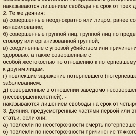
наказываются лишением свободы на срок от трех д
2. Те же деяния:
а) совершенные неоднократно или лицом, ранее 
изнасилование;
б) совершенные группой лиц, группой лиц по пред
сговору или организованной группой;
в) соединенные с угрозой убийством или причинен
здоровью, а также совершенные с
особой жестокостью по отношению к потерпевшему
к другим лицам;
г) повлекшие заражение потерпевшего (потерпевш
заболеванием;
д) совершенные в отношении заведомо несоверше
(несовершеннолетней), -
наказываются лишением свободы на срок от четыре
3. Деяния, предусмотренные частями первой или 
статьи, если они:
а) повлекли по неосторожности смерть потерпевше
б) повлекли по неосторожности причинение тяжког