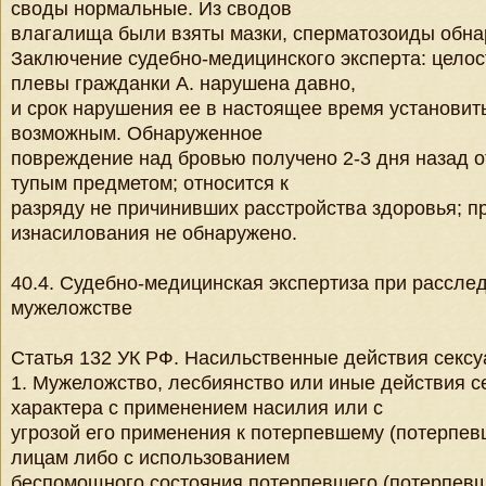
своды нормальные. Из сводов
влагалища были взяты мазки, сперматозоиды обна
Заключение судебно-медицинского эксперта: целос
плевы гражданки А. нарушена давно,
и срок нарушения ее в настоящее время установит
возможным. Обнаруженное
повреждение над бровью получено 2-3 дня назад о
тупым предметом; относится к
разряду не причинивших расстройства здоровья; п
изнасилования не обнаружено.
40.4. Судебно-медицинская экспертиза при рассле
мужеложстве
Статья 132 УК РФ. Насильственные действия сексу
1. Мужеложство, лесбиянство или иные действия с
характера с применением насилия или с
угрозой его применения к потерпевшему (потерпев
лицам либо с использованием
беспомощного состояния потерпевшего (потерпевш