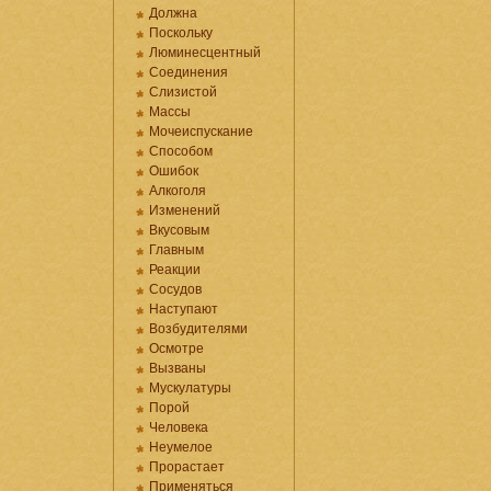
Должна
Поскольку
Люминесцентный
Соединения
Слизистой
Массы
Мочеиспускание
Способом
Ошибок
Алкоголя
Изменений
Вкусовым
Главным
Реакции
Сосудов
Наступают
Возбудителями
Осмотре
Вызваны
Мускулатуры
Порой
Человека
Неумелое
Прорастает
Применяться