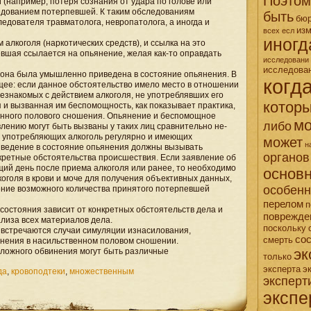
Поэтом
(например, потеря сознания от удара по голове или
едованием потерпевшей. К таким обследованиям
быть
бю
едователя травматолога, невропатолога, а иногда и
из
всех
есл
иногд
лкоголя (наркотических средств), и ссылка на это
евшая ссылается на опьянение, желая как-то оправдать
исследовани
исследова
о она была умышленно приведена в состояние опьянения. В
когд
щее: если данное обстоятельство имело место в отношении
езнакомых с действием алкоголя, не употреблявших его
котор
 и вызванная им беспомощность, как показывает практика,
нного полового сношения. Опьянение и беспомощное
мо
либо
лению могут быть вызваны у таких лиц сравнительно не-
, употребляющих алкоголь регулярно и имеющих
может
н
риведение в состояние опьянения должны вызывать
органов
нкретные обстоятельства происшествия. Если заявление об
ий день после приема алкоголя или ранее, то необходимо
основ
оголя в крови и моче для получения объективных данных,
особен
ение возможного количества принятого потерпевшей
перелом
п
состояния зависит от конкретных обстоятельств дела и
поврежде
лиза всех материалов дела.
поскольку
 встречаются случаи симуляции изнасилования,
со
смерть
инения в насильственном половом сношении.
эк
ложного обвинения могут быть различные
только
эксперта
э
да
,
кровоподтеки
,
множественным
эксперт
экспе