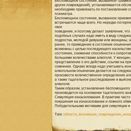
Беспомощное состояние, вызванное травмой 
других повреждений), устанавливается обсл
необходимо привлекать по постановлению сл
психиатра.
Беспомощное состояние, вызванное приемом а
встречаются чаще всего. Но нередко потерп
свое
поведение, и поэтому делает заявление, чт
подобных случаях надо иметь в виду следую
подростка, молодой девушки или женщины, н
ранее, то приведение в состояние опьянения
возможны с целью последующего насильстве
состояние, снижение способности к сопротив
большими количествами алкоголя. У женщин
представление о его действии, ссылки на п
сомнение. Однако всегда надо учитывать ко
алкогольном опьянении делается на следующ
произвести количественное определение алк
а также тщательное расследование и выясн
алкоголя.
Таким образом, установление беспомощного 
производится на основании тщательного ана
Симуляция изнасилования. В практике часто
покушения на изнасилование и ложного обв
Побудительными мотивами для симуляции и 
Тэги:
области
,
возникшие
,
повреждения
,
иног