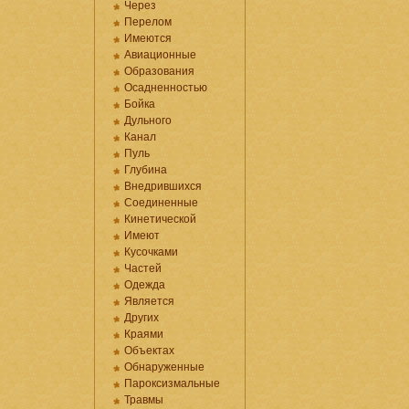
Через
Перелом
Имеются
Авиационные
Образования
Осадненностью
Бойка
Дульного
Канал
Пуль
Глубина
Внедрившихся
Соединенные
Кинетической
Имеют
Кусочками
Частей
Одежда
Является
Других
Краями
Объектах
Обнаруженные
Пароксизмальные
Травмы