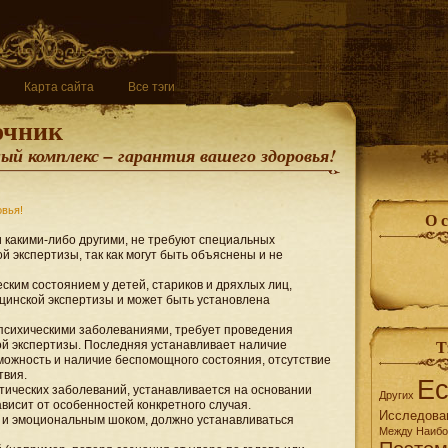
Карта сайта
Все тэги
очник
й комплекс – гарантия вашего здоровья!
овья!
О 
 какими-либо другими, не требуют специальных
й экспертизы, так как могут быть объяснены и не
ким состоянием у детей, стариков и дряхлых лиц,
ицинской экспертизы и может быть установлена
психическими заболеваниями, требует проведения
й экспертизы. Последняя устанавливает наличие
Т
зможность и наличие беспомощного состояния, отсутствие
твия.
Е
тических заболеваний, устанавливается на основании
Других
висит от особенностей конкретного случая.
Исследова
 и эмоциональным шоком, должно устанавливаться
Между
Наибо