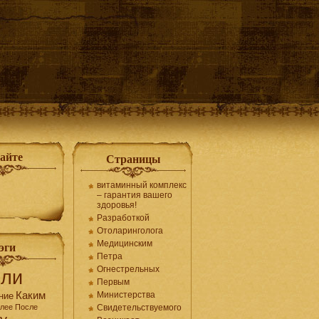
сайте
Страницы
витаминный комплекс
– гарантия вашего
здоровья!
Разработкой
Отоларинголога
Медицинским
эги
Петра
Огнестрельных
сли
Первым
Каким
Министерства
ние
лее
После
Свидетельствуемого