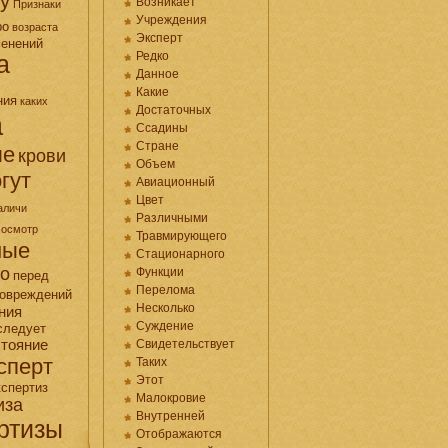
у
Возникает
Признаки
Учреждения
ро
возраста
Эксперт
менений
Редко
а
Данное
Какие
ния
каких
Достаточных
а
Ссадины
Стране
ые
крови
Объем
гут
Авиационный
Цвет
аличи
Различными
осмотр
Травмирующего
ные
Стационарного
но
Функции
перед
Перелома
овреждений
Несколько
ния
Суждение
следует
стояние
Свидетельствует
сперт
Таких
Этот
кспертиз
Малокровие
иза
Внутренней
ртизы
Отображаются