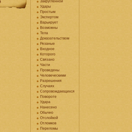
м
Закругленной
Удары
Простым
Экспертом
Варьирует
Возможны
Тела
Доказательством
Резаные
Входное
Которого
Связано
Части
Проведены
Человеческими
Разрешения
Случаях
Сопровождающихся
Повороте
Удара
Нанесено
Обычно
Отслойкой
Отломков
Переломы