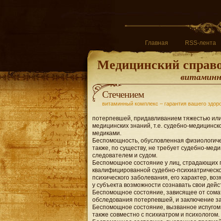
Главная
RSS-лента
Медицинский справ
витаминны
Стечением
витаминный комплекс – гарантия вашего здор
потерпевшей, придавливанием тяжестью или
медицинских знаний, т.е. судебно-медицинско
медиками.
Беспомощность, обусловленная физиологичес
также, по существу, не требует судебно-мед
следователем и судом.
Беспомощное состояние у лиц, страдающих 
квалифицированной судебно-психиатрическо
психического заболевания, его характер, во
у субъекта возможности сознавать свои дейс
Беспомощное состояние, зависящее от сома
обследования потерпевшей, и заключение за
Беспомощное состояние, вызванное испугом
также совместно с психиатром и психологом.