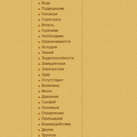
Воде
Подводными
Гипоксии
Спрятался
Вплоть
Горячими
Необходимо
Ограничиваются
Исходом
Тканей
Трудоспособности
Замедленная
Электротока
Удар
Отсутствуют
Возможна
Много
Давление
Газовой
Основные
Отравлению
Прибывший
Взаимодействие
Другие
Трупное