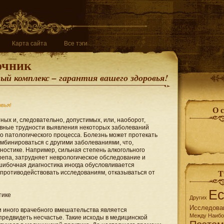
Карта сайта
Все тэги
очник
й комплекс – гарантия вашего здоровья!
овья!
О 
ных и, следовательно, допустимых, или, наоборот,
вные трудности выявления некоторых заболеваний
о патологического процесса. Болезнь может протекать
мбинироваться с другими заболеваниями, что,
гностике. Например, сильная степень алкогольного
епа, затрудняет неврологическое обследование и
шибочная диагностика иногда обусловливается
 противодействовать исследованиям, отказываться от
Т
Е
тике
Других
Исследова
 иного врачебного вмешательства является
Между
Наибо
предвидеть несчастье. Такие исходы в медицинской