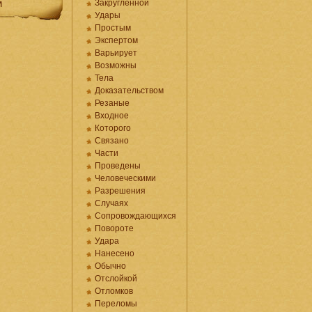
м
Закругленной
Удары
Простым
Экспертом
Варьирует
Возможны
Тела
Доказательством
Резаные
Входное
Которого
Связано
Части
Проведены
Человеческими
Разрешения
Случаях
Сопровождающихся
Повороте
Удара
Нанесено
Обычно
Отслойкой
Отломков
Переломы