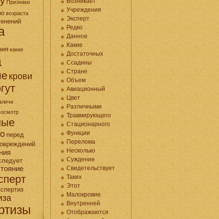
у
Возникает
Признаки
Учреждения
ро
возраста
Эксперт
менений
Редко
а
Данное
Какие
ния
каких
Достаточных
а
Ссадины
Стране
ые
крови
Объем
гут
Авиационный
Цвет
аличи
Различными
осмотр
Травмирующего
ные
Стационарного
но
Функции
перед
Перелома
овреждений
Несколько
ния
Суждение
следует
стояние
Свидетельствует
сперт
Таких
Этот
кспертиз
Малокровие
иза
Внутренней
ртизы
Отображаются