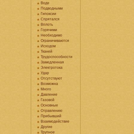
Воде
Подводными
Гипоксии
Спрятался
Вплоть
Горячими
Необходимо
Ограничиваются
Исходом
Тканей
Трудоспособности
Замедленная
Электротока
Удар
Отсутствуют
Возможна
Много
Давление
Газовой
Основные
Отравлению
Прибывший
Взаимодействие
Другие
Трупное