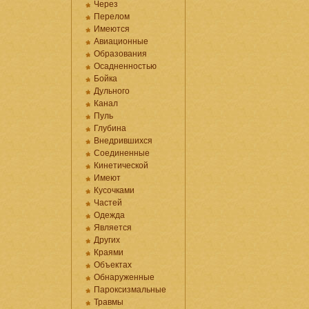
Через
Перелом
Имеются
Авиационные
Образования
Осадненностью
Бойка
Дульного
Канал
Пуль
Глубина
Внедрившихся
Соединенные
Кинетической
Имеют
Кусочками
Частей
Одежда
Является
Других
Краями
Объектах
Обнаруженные
Пароксизмальные
Травмы