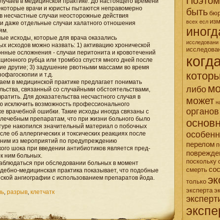
Поэтом
лучаев в медицинской практике. До настоящего времени
Некоторые врачи и юристы пытаются неправомерно
быть
бю
 в несчастные случаи неосторожные действия
из
всех
есл
 и даже отдельные случаи халатного отношения
иногд
ям.
ные исходы, которые для врача оказались
исследовани
х исходов можно назвать: 1) активацию хронической
исследова
нные осложнения - случаи перитонита и кровотечений
когд
ционного рубца или тромбоз спустя много дней после
ие другие; 3) задушение рвотными массами во время
котор
офагоскопии и т.д.
аем в медицинской практике предлагает понимать
мо
либо
льства, связанный со случайными обстоятельствами,
ратить. Для доказательства несчастного случая в
может
н
ю исключить возможность профессионального
органов
же врачебной ошибки. Такие исходы иногда связаны с
 лечебным препаратам, что при жизни больного было
основ
туре накопился значительный материал о побочных
особен
сле об аллергических и токсических реакциях после
дним из мероприятий по предупреждению
перелом
п
ого шока при введении антибиотиков является пред-
поврежде
к ним больных.
поскольку
аблюдаться при обследовании больных в момент
со
смерть
дебно-медицинская практика показывает, что подобные
эк
ской ангиографии с использованием препаратов йода.
только
эксперта
э
ль
,
разрыв
,
клетчатк
эксперт
экспе