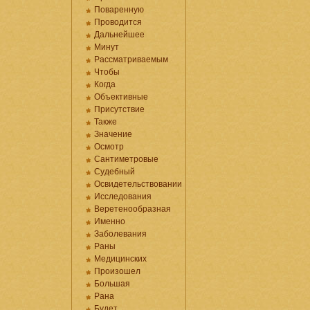
Поваренную
Проводится
Дальнейшее
Минут
Рассматриваемым
Чтобы
Когда
Объективные
Присутствие
Также
Значение
Осмотр
Сантиметровые
Судебный
Освидетельствовании
Исследования
Веретенообразная
Именно
Заболевания
Раны
Медицинских
Произошел
Большая
Рана
Будет