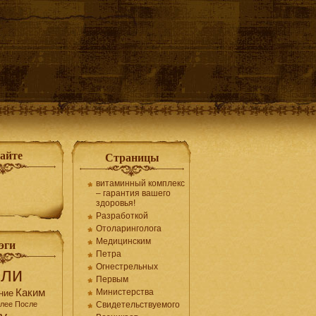
сайте
Страницы
витаминный комплекс
– гарантия вашего
здоровья!
Разработкой
Отоларинголога
Медицинским
эги
Петра
Огнестрельных
сли
Первым
Каким
Министерства
ние
лее
После
Свидетельствуемого