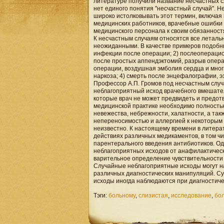
литературе получили название несчастных с
нет единого понятия "несчастный случай". 
широко истолковывать этот термин, включая
медицинских работников, врачебные ошибки
медицинского персонала к своим обязанност
К несчастным случаям относятся все леталь
неожиданными. В качестве примеров подобны
инфекции после операции; 2) послеоперацио
после простых аппендэктомий, разрыв опера
операции, воздушная эмболия сердца и мног
наркоза; 4) смерть после энцефалографии, эз
Профессор А.П. Громов под несчастным случ
неблагоприятный исход врачебного вмешате
которые врач не может предвидеть и предотв
медицинской практике необходимо полность
невежества, небрежности, халатности, а так
непереносимостью и аллергией к некоторым
неизвестно. К настоящему времени в литера
действиях различных медикаментов, в том чи
парентерального введения антибиотиков. О
неблагоприятных исходов от анафилактическ
варительное определение чувствительности 
Случайные неблагоприятные исходы могут н
различных диагностических манипуляций. Су
исходы иногда наблюдаются при диагностиче
Тэги:
больному
,
слизистая
,
исследование
,
бо