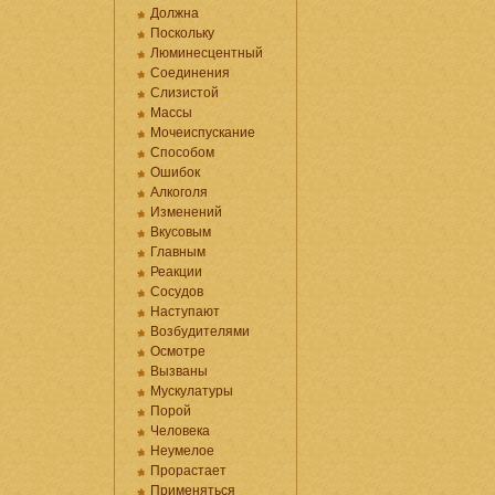
Должна
Поскольку
Люминесцентный
Соединения
Слизистой
Массы
Мочеиспускание
Способом
Ошибок
Алкоголя
Изменений
Вкусовым
Главным
Реакции
Сосудов
Наступают
Возбудителями
Осмотре
Вызваны
Мускулатуры
Порой
Человека
Неумелое
Прорастает
Применяться