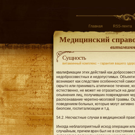
Главная
RSS-лента
Медицинский справ
витаминны
Сущность
витаминный комплекс – гарантия вашего здор
квалификации этих действий как добросовест
недобросовестных и недопустимых. Объекти
возникают как следствие особенностей самог
скрыто или принимать атипичное течение, ко
естественно, не может не отразиться на диа
опьянения лиц, получивших повреждения чер
распознавание черепно-мозговой травмы. О
поведением больных, которые могут активно
биопсии, госпитализации и т.д.
54.2. Несчастные случаи в медицинской прак
Иногда неблагоприятный исход операции или
случайным, причем врач был не в состоянии 