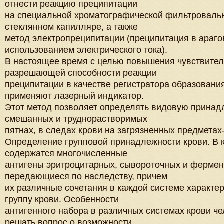
отнести реакцию преципитации
на специальной хроматографической фильтровальн
стеклянном капилляре, а также
метод электропреципитации (преципитация в араго
использованием электрического тока).
В настоящее время с целью повышения чувствител
разрешающей способности реакции
преципитации в качестве регистратора образовани
применяют лазерный индикатор.
Этот метод позволяет определять видовую принад
смешанных и труднорастворимых
пятнах, в следах крови на загрязненных предметах-н
Определение групповой принадлежности крови. В 
содержатся многочисленные
антигены эритроцитарных, сывороточных и фермен
передающиеся по наследству, причем
их различные сочетания в каждой системе характе
группу крови. Особенности
антигенного набора в различных системах крови ч
решать вопрос о возможности