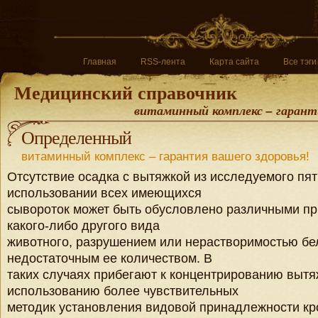
Главная
RSS-лента
Карта сайта
Все тэги
Медицинский справочник
витаминный комплекс – гаранти
Определенный
витаминный комплекс – гарантия вашего здоровья!
Отсутствие осадка с вытяжкой из исследуемого пят
использовании всех имеющихся
сывороток может быть обусловлено различными пр
какого-либо другого вида
животного, разрушением или нерастворимостью бел
недостаточным ее количеством. В
таких случаях прибегают к концентрированию вытя
использованию более чувствительных
методик установления видовой принадлежности кр