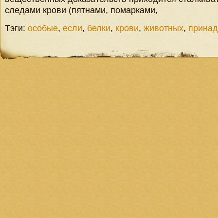
следами крови (пятнами, помарками,
Тэги:
особые
,
если
,
белки
,
крови
,
животных
,
принад