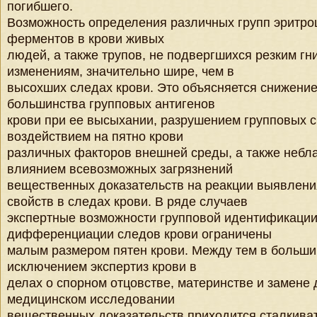
погибшего.
Возможность определения различных групп эритроц
ферментов в крови живых
людей, а также трупов, не подвергшихся резким г
изменениям, значительно шире, чем в
высохших следах крови. Это объясняется снижение
большинства групповых антигенов
крови при ее высыхании, разрушением групповых с
воздействием на пятно крови
различных факторов внешней среды, а также небл
влиянием всевозможных загрязнений
вещественных доказательств на реакции выявлени
свойств в следах крови. В ряде случаев
экспертные возможности групповой идентификации
дифференциации следов крови ограничены
малым размером пятен крови. Между тем в большин
исключением экспертиз крови в
делах о спорном отцовстве, материнстве и замене 
медицинском исследовании
вещественных доказательств приходится сталкива