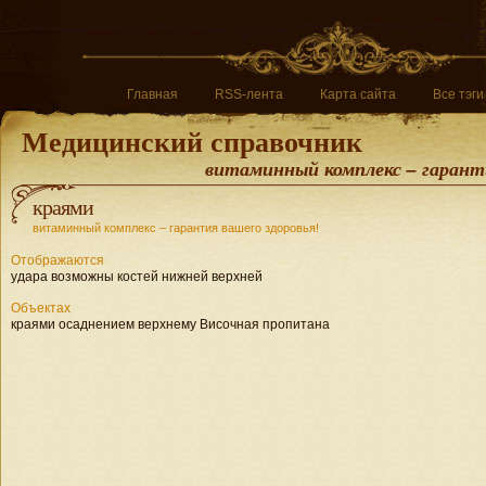
Главная
RSS-лента
Карта сайта
Все тэги
Медицинский справочник
витаминный комплекс – гаранти
краями
витаминный комплекс – гарантия вашего здоровья!
Отображаются
удара возможны костей нижней верхней
Объектах
краями осаднением верхнему Височная пропитана